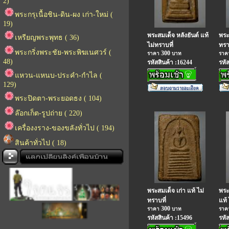
2)
พระกรุเนื้อชิน-ดิน-ผง เก่า-ใหม่ (
19)
พระสมเด็จ หลังยันต์ แท้
พระ
เหรียญพระพุทธ ( 36)
ไม่ทราบที่
ทรา
พระกริ่งพระชัย-พระพิฆเนศวร์ (
300
ราคา
บาท
รา
48)
รหัสสินค้า :16244
รหั
แหวน-แหนบ-ประคำ-กำไล (
129)
พระปิดตา-พระยอดธง ( 104)
ล๊อกเก็ต-รูปถ่าย ( 220)
เครื่องงราง-ของขลังทั่วไป ( 194)
สินค้าทั่วไป ( 18)
พระสมเด็จ เก่า แท้ ไม่
พระส
ทราบที่
แท้ 
300
ราคา
บาท
รา
รหัสสินค้า :15496
รหั