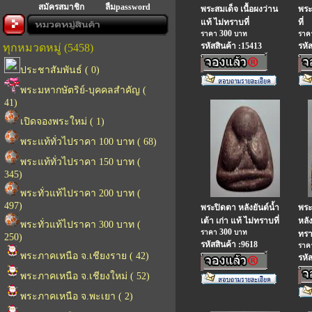
สมัครสมาชิก
ลืมpassword
พระสมเด็จ เนื้อผงว่าน
พระ
แท้ ไม่ทราบที่
ที่
300
ราคา
บาท
รา
รหัสสินค้า :15413
รหั
ทุกหมวดหมู่ (5458)
ประชาสัมพันธ์ ( 0)
พระมหากษัตริย์-บุคคลสำคัญ (
41)
เปิดจองพระใหม่ ( 1)
พระแท้ทั่วไปราคา 100 บาท ( 68)
พระแท้ทั่วไปราคา 150 บาท (
345)
พระทั่วแท้ไปราคา 200 บาท (
497)
พระปิดตา หลังยันต์น้ำ
พระ
เต้า เก่า แท้ ไม่ทราบที่
หลัง
พระทั่วแท้ไปราคา 300 บาท (
300
ราคา
บาท
ทรา
250)
รหัสสินค้า :9618
รา
พระภาคเหนือ จ.เชียงราย ( 42)
รหั
พระภาคเหนือ จ.เชียงใหม่ ( 52)
พระภาคเหนือ จ.พะเยา ( 2)