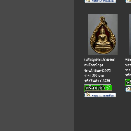
เหรียญพระแก้วมรกต
พระ
สมโภชน์กรุง
ทรา
รา
รัตนโกสินทร์200ปี
รหั
300
ราคา
บาท
รหัสสินค้า :13730