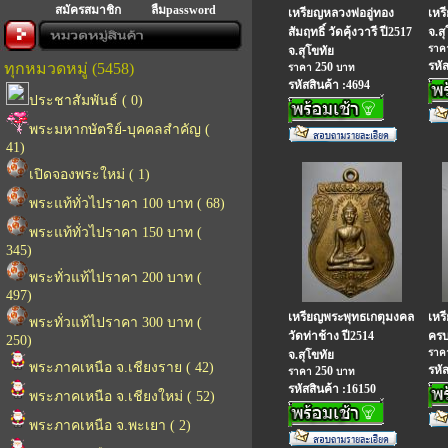
สมัครสมาชิก
ลืมpassword
เหรียญหลวงพ่ออู่ทอง
เหร
สัมฤทธิ์ วัดคุ้งวารี ปี2517
จ.ส
รา
จ.สุโขทัย
รหั
ทุกหมวดหมู่ (5458)
250
ราคา
บาท
รหัสสินค้า :4694
ประชาสัมพันธ์ ( 0)
พระมหากษัตริย์-บุคคลสำคัญ (
41)
เปิดจองพระใหม่ ( 1)
พระแท้ทั่วไปราคา 100 บาท ( 68)
พระแท้ทั่วไปราคา 150 บาท (
345)
พระทั่วแท้ไปราคา 200 บาท (
497)
เหรียญพระพุทธเกตุมงคล
เหร
พระทั่วแท้ไปราคา 300 บาท (
วัดท่าช้าง ปี2514
ครบ
250)
รา
จ.สุโขทัย
พระภาคเหนือ จ.เชียงราย ( 42)
รหั
250
ราคา
บาท
รหัสสินค้า :16150
พระภาคเหนือ จ.เชียงใหม่ ( 52)
พระภาคเหนือ จ.พะเยา ( 2)