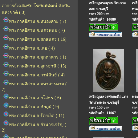
เหรียญพระพุทธ วัดเกาะ
เหร
อาจารย์เฉลิมชัย โฆษิตพิพัฒน์ ศิลปิน
ลอย จ.ชลบุรี
หนอ
แห่งชาติ ( 3)
200
ราคา
บาท
รา
รหัสสินค้า :14080
รหั
พระภาคอีสาน จ.หนองคาย ( 7)
พระภาคอีสาน จ.นครพนม ( 7)
พระภาคอีสาน จ.สกลนคร ( 16)
พระภาคอีสาน จ.เลย ( 4)
พระภาคอีสาน จ.มุกดาหาร ( 1)
พระภาคอีสาน จ.อุดรธานี ( 15)
พระภาคอีสาน จ.กาฬสินธ์ ( 4)
พระภาคอีสาน จ.มหาสารคาม (
7)
เหรียญหลวงพ่อสะดือแดง
พระ
พระภาคอีสาน จ.ยโสธร ( 6)
วัดบางพระ จ.ชลบุรี
จ.ชล
พระภาคอีสาน จ.ชัยภูมิ ( 9)
150
ราคา
บาท
รา
รหัสสินค้า :11067
รหั
พระภาคอีสาน จ.ร้อยเอ็ด ( 11)
พระภาคอีสาน จ.อำนาจเจริญ (
2)