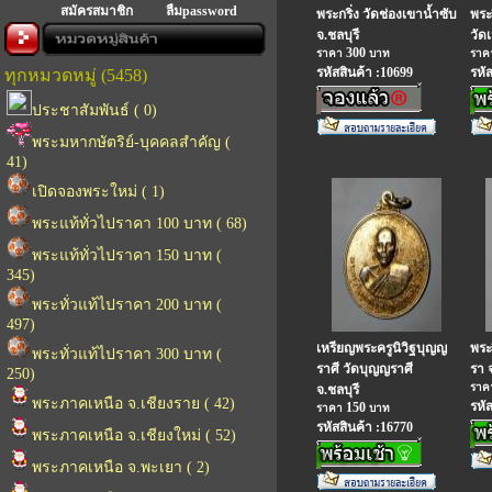
สมัครสมาชิก
ลืมpassword
พระกริ่ง วัดช่องเขาน้ำซับ
พระ
จ.ชลบุรี
วัด
300
ราคา
บาท
รา
รหัสสินค้า :10699
รหั
ทุกหมวดหมู่ (5458)
ประชาสัมพันธ์ ( 0)
พระมหากษัตริย์-บุคคลสำคัญ (
41)
เปิดจองพระใหม่ ( 1)
พระแท้ทั่วไปราคา 100 บาท ( 68)
พระแท้ทั่วไปราคา 150 บาท (
345)
พระทั่วแท้ไปราคา 200 บาท (
497)
เหรียญพระครูนิวิฐบุญญ
พระ
พระทั่วแท้ไปราคา 300 บาท (
ราศี วัดบุญญราศี
รา จ
250)
รา
จ.ชลบุรี
พระภาคเหนือ จ.เชียงราย ( 42)
รหั
150
ราคา
บาท
รหัสสินค้า :16770
พระภาคเหนือ จ.เชียงใหม่ ( 52)
พระภาคเหนือ จ.พะเยา ( 2)