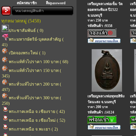
สมัครสมาชิก
ลืมpassword
เหรียญหลวงพ่อเข็ม วัด
เหร
ยอดพระพิมล ปี2522
ยอด
จ.นนทบุรี
จ.น
ทุกหมวดหมู่ (5458)
250
ราคา
บาท
รา
รหัสสินค้า :9358
รหั
ประชาสัมพันธ์ ( 0)
พระมหากษัตริย์-บุคคลสำคัญ (
41)
เปิดจองพระใหม่ ( 1)
พระแท้ทั่วไปราคา 100 บาท ( 68)
พระแท้ทั่วไปราคา 150 บาท (
345)
พระทั่วแท้ไปราคา 200 บาท (
497)
เหรียญหลวงพ่อพุทธสิหิง
เหร
พระทั่วแท้ไปราคา 300 บาท (
วัดมะสง จ.นนทบุรี
คุณ
250)
200
ราคา
บาท
รา
พระภาคเหนือ จ.เชียงราย ( 42)
รหัสสินค้า :14124
รหั
พระภาคเหนือ จ.เชียงใหม่ ( 52)
พระภาคเหนือ จ.พะเยา ( 2)