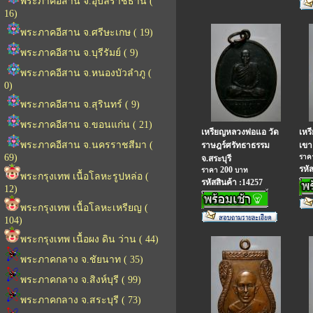
พระภาคอีสาน จ.อุบลราชธานี (
16)
พระภาคอีสาน จ.ศรีษะเกษ ( 19)
พระภาคอีสาน จ.บุรีรัมย์ ( 9)
พระภาคอีสาน จ.หนองบัวลำภู (
0)
พระภาคอีสาน จ.สุรินทร์ ( 9)
พระภาคอีสาน จ.ขอนแก่น ( 21)
เหรียญหลวงพ่อแอ วัด
เหร
พระภาคอีสาน จ.นครราชสีมา (
ราษฎร์ศรัทธาธรรม
เขา
69)
รา
จ.สระบุรี
รหั
200
ราคา
บาท
พระกรุงเทพ เนื้อโลหะรูปหล่อ (
รหัสสินค้า :14257
12)
พระกรุงเทพ เนื้อโลหะเหรียญ (
104)
พระกรุงเทพ เนื้อผง ดิน ว่าน ( 44)
พระภาคกลาง จ.ชัยนาท ( 35)
พระภาคกลาง จ.สิงห์บุรี ( 99)
พระภาคกลาง จ.สระบุรี ( 73)