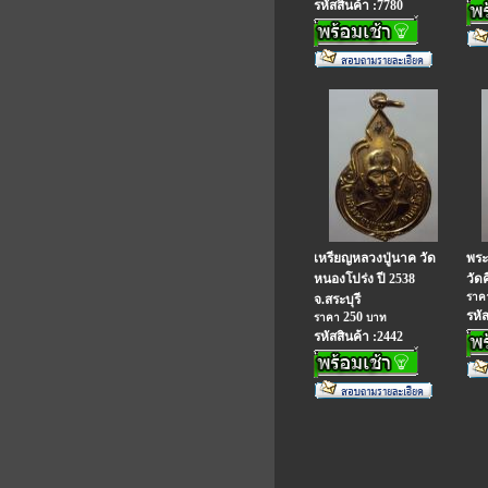
รหัสสินค้า :7780
เหรียญหลวงปู่นาค วัด
พระ
หนองโปร่ง ปี 2538
วัดค
รา
จ.สระบุรี
รหั
250
ราคา
บาท
รหัสสินค้า :2442