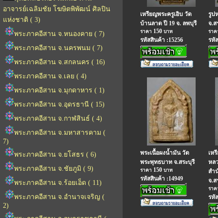
อาจารย์เฉลิมชัย โฆษิตพิพัฒน์ ศิลปิน
เหรียญพระครูเอิบ วัด
รูป
แห่งชาติ ( 3)
บ้านลาด ปี 19 จ. ลพบุรี
จ.สร
150
ราคา
บาท
รา
พระภาคอีสาน จ.หนองคาย ( 7)
รหัสสินค้า :15256
รหั
พระภาคอีสาน จ.นครพนม ( 7)
พระภาคอีสาน จ.สกลนคร ( 16)
พระภาคอีสาน จ.เลย ( 4)
พระภาคอีสาน จ.มุกดาหาร ( 1)
พระภาคอีสาน จ.อุดรธานี ( 15)
พระภาคอีสาน จ.กาฬสินธ์ ( 4)
พระภาคอีสาน จ.มหาสารคาม (
7)
พระเนื้อผงน้ำมัน วัด
เหร
พระภาคอีสาน จ.ยโสธร ( 6)
พระพุทธบาท จ.สระบุรี
หลว
พระภาคอีสาน จ.ชัยภูมิ ( 9)
150
ราคา
บาท
สำน
รหัสสินค้า :14949
จ.สร
พระภาคอีสาน จ.ร้อยเอ็ด ( 11)
รา
พระภาคอีสาน จ.อำนาจเจริญ (
รหั
2)