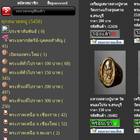
สมัครสมาชิก
ลืมpassword
เหรียญเสมาหลวงปู่ทวด
พระเ
วัดเกาะแก้วอรุณคาม
พระ
252
จ.สระบุรี
รา
ทุกหมวดหมู่ (5458)
200
ราคา
บาท
รหั
รหัสสินค้า :12426
ประชาสัมพันธ์ ( 0)
พระมหากษัตริย์-บุคคลสำคัญ (
41)
เปิดจองพระใหม่ ( 1)
พระแท้ทั่วไปราคา 100 บาท ( 68)
พระแท้ทั่วไปราคา 150 บาท (
345)
พระทั่วแท้ไปราคา 200 บาท (
497)
แหวนหลวงปู่นาค วัด
เหร
พระทั่วแท้ไปราคา 300 บาท (
หนองโปร่ง จ.สระบุรี
วัด
250)
150
ราคา
บาท
รา
พระภาคเหนือ จ.เชียงราย ( 42)
รหัสสินค้า :16482
รหั
พระภาคเหนือ จ.เชียงใหม่ ( 52)
พระภาคเหนือ จ.พะเยา ( 2)