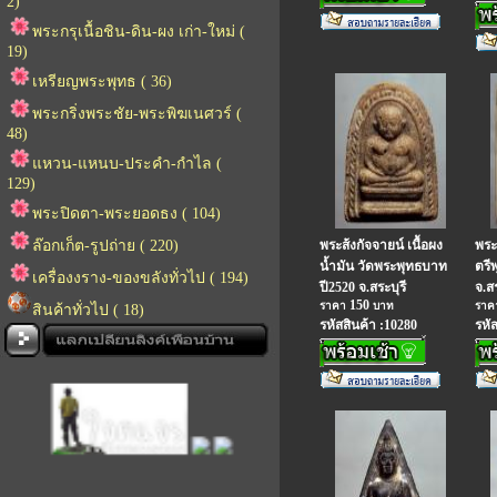
2)
พระกรุเนื้อชิน-ดิน-ผง เก่า-ใหม่ (
19)
เหรียญพระพุทธ ( 36)
พระกริ่งพระชัย-พระพิฆเนศวร์ (
48)
แหวน-แหนบ-ประคำ-กำไล (
129)
พระปิดตา-พระยอดธง ( 104)
ล๊อกเก็ต-รูปถ่าย ( 220)
พระส้งกัจจายน์ เนื้อผง
พระ
น้ำมัน วัดพระพุทธบาท
ตรี
เครื่องงราง-ของขลังทั่วไป ( 194)
ปี2520 จ.สระบุรี
จ.สร
150
ราคา
บาท
รา
สินค้าทั่วไป ( 18)
รหัสสินค้า :10280
รหั