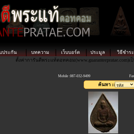
บประกัน
บทความ
เว็บบอร์ด
ประมูล
วิธีชำระ
ตั้งค่าการันตีพระแท้ดอทคอม(www.guaranteepratae.com)เป
Mobile :087-032-9499
Fax
ค้นหา ::