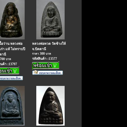
ื้อว่าน หลวงพ่อ
หลวงพ่อทวด วัดช้างให้
ก่า แท้ ไม่ทราบปี
จ.ปัตตานี
300
ราคา
บาท
ตานี
รหัสสินค้า :13577
700
บาท
ินค้า :13797