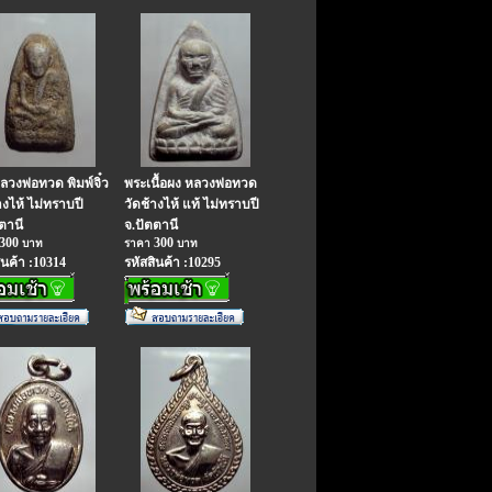
วงพ่อทวด พิมพ์จิ๋ว
พระเนื้อผง หลวงพ่อทวด
างไห้ ไม่ทราบปี
วัดช้างไห้ แท้ ไม่ทราบปี
ตานี
จ.ปัตตานี
300
300
บาท
ราคา
บาท
ินค้า :10314
รหัสสินค้า :10295