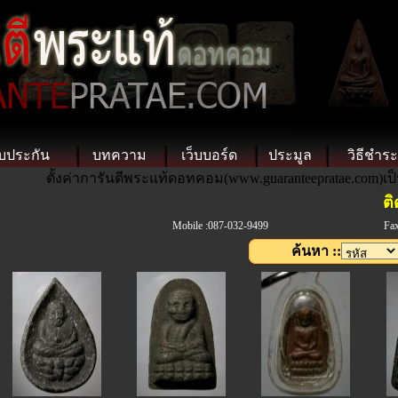
บประกัน
บทความ
เว็บบอร์ด
ประมูล
วิธีชำระ
ตั้งค่าการันตีพระแท้ดอทคอม(www.guaranteepratae.com)เป
ติดต่
Mobile :087-032-9499
Fax
ค้นหา ::