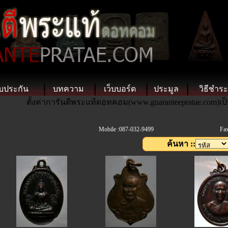
บประกัน
บทความ
เว็บบอร์ด
ประมูล
วิธีชำระ
ตั้งค่าการันตีพระแท้ดอทคอม(www.guaranteepratae.com)เป
Mobile :087-032-9499
Fax
ค้นหา ::