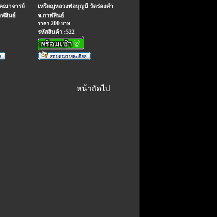
มคณาจารย์
เหรียญหลวงพ่อบุญมี วัดร่องคำ
ฬสินธ์
จ.กาฬสินธ์
200
ราคา
บาท
รหัสสินค้า :522
หน้าถัดไป