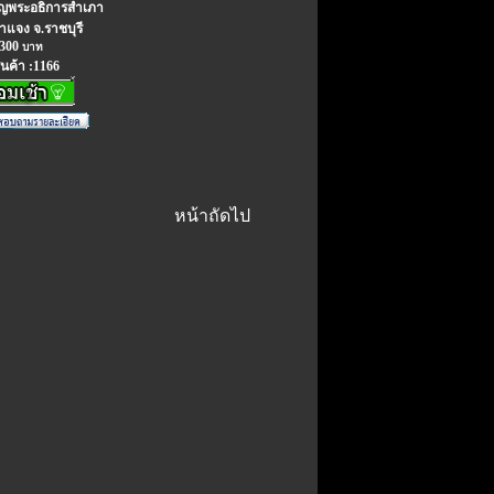
ยญพระอธิการสำเภา
าแจง จ.ราชบุรี
300
บาท
ินค้า :1166
หน้าถัดไป