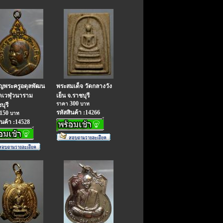
ยญพระครูอดุลพัฒน
พระสมเด็จ วัดกลางวัง
ัดเวฬุวนาราม
เย็น จ.ราชบุรี
300
ราคา
บาท
บุรี
รหัสสินค้า :14266
150
บาท
ินค้า :14528