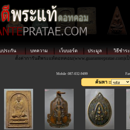
บประกัน
บทความ
เว็บบอร์ด
ประมูล
วิธีชำระ
ตั้งค่าการันตีพระแท้ดอทคอม(www.guaranteepratae.com)เป
ติ
Mobile :087-032-9499
Fax
ค้นหา ::