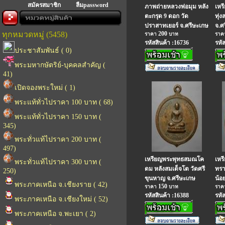
สมัครสมาชิก
ลืมpassword
ภาพถ่ายหลวงพ่อมุม หลัง
เหร
ตะกรุด 9 ดอก วัด
ทุ่ง
ปราสาทเยอร์ จ.ศรีษะเกษ
จ.ศ
ทุกหมวดหมู่ (5458)
200
ราคา
บาท
รา
รหัสสินค้า :16736
รหั
ประชาสัมพันธ์ ( 0)
พระมหากษัตริย์-บุคคลสำคัญ (
41)
เปิดจองพระใหม่ ( 1)
พระแท้ทั่วไปราคา 100 บาท ( 68)
พระแท้ทั่วไปราคา 150 บาท (
345)
พระทั่วแท้ไปราคา 200 บาท (
497)
เหรียญพระพุทธสมณโค
เหร
พระทั่วแท้ไปราคา 300 บาท (
ดม หลังสมเด็จโต วัดศรี
ทรา
250)
ขุนหาญ จ.ศรีษะเกษ
น้อ
พระภาคเหนือ จ.เชียงราย ( 42)
150
ราคา
บาท
รา
รหัสสินค้า :16388
รหั
พระภาคเหนือ จ.เชียงใหม่ ( 52)
พระภาคเหนือ จ.พะเยา ( 2)