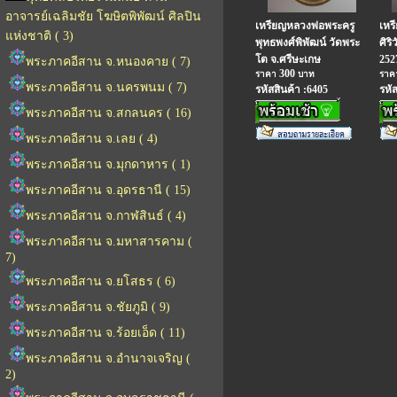
อาจารย์เฉลิมชัย โฆษิตพิพัฒน์ ศิลปิน
เหรียญหลวงพ่อพระครู
เหร
แห่งชาติ ( 3)
พุทธพงศ์พิพัฒน์ วัดพระ
ศิร
โต จ.ศรีษะเกษ
252
พระภาคอีสาน จ.หนองคาย ( 7)
300
ราคา
บาท
รา
พระภาคอีสาน จ.นครพนม ( 7)
รหัสสินค้า :6405
รหั
พระภาคอีสาน จ.สกลนคร ( 16)
พระภาคอีสาน จ.เลย ( 4)
พระภาคอีสาน จ.มุกดาหาร ( 1)
พระภาคอีสาน จ.อุดรธานี ( 15)
พระภาคอีสาน จ.กาฬสินธ์ ( 4)
พระภาคอีสาน จ.มหาสารคาม (
7)
พระภาคอีสาน จ.ยโสธร ( 6)
พระภาคอีสาน จ.ชัยภูมิ ( 9)
พระภาคอีสาน จ.ร้อยเอ็ด ( 11)
พระภาคอีสาน จ.อำนาจเจริญ (
2)